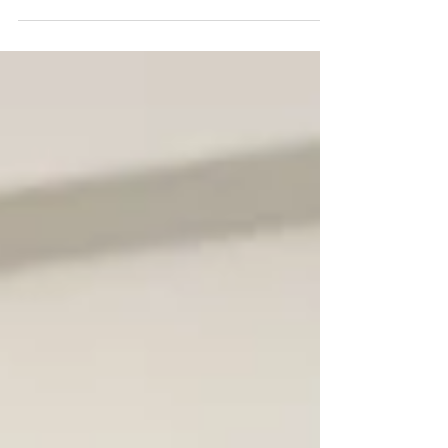
zoveelste discussie over speelgoed dat moet worden
opgeruimd of een beker ranja die over de tafel gaat,
merk je dat je irritatie oploopt. Je reageert kortaf
terwijl je dat eigenlijk niet wilt, of trekt je juist
helemaal terug. En daarna komt dat bekende
schuldgevoel: waarom kan ik nou niet gewoon die
rustige, geduldige ouder zijn? Het ouderschap is
prachtig, maar de dagelijkse rea